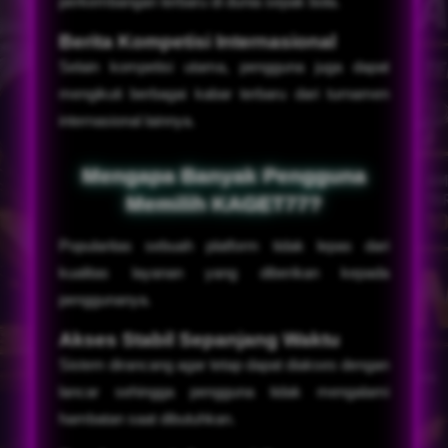
perkembangan terbaru di dunia sepak bola.
Berita Kompetisi Internasional
Selain kompetisi utama, pengguna juga dapat
mengikuti berbagai kabar terbaru dari turnamen
internasional lainnya.
Mengapa Banyak Pengguna
Memilih KAGET77?
Popularitas sebuah platform tidak lepas dari
kualitas layanan yang diberikan kepada
penggunanya.
Akses Stabil Sepanjang Waktu
Sistem dirancang agar tetap dapat diakses dengan
lancar sehingga pengguna tidak mengalami
hambatan saat dibutuhkan.