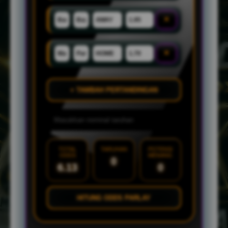
×
×
+ TAMBAH PERTANDINGAN
TOTAL
TARUHAN
POTENSI
ODDS
MENANG
0
6.13
0
HITUNG ODDS PARLAY