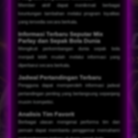
Member aktif dapat menikmati berbagai
keuntungan tambahan melalui program loyalitas
yang tersedia secara berkala.
Informasi Terbaru Seputar Mix
Parlay dan Sepak Bola Dunia
Mengikuti perkembangan dunia sepak bola
menjadi lebih mudah melalui informasi yang
diperbarui secara berkala.
Jadwal Pertandingan Terbaru
Pengguna dapat memperoleh informasi jadwal
pertandingan penting yang berlangsung sepanjang
musim kompetisi.
Analisis Tim Favorit
Berbagai ulasan mengenai performa tim dan
pemain dapat membantu penggemar memahami