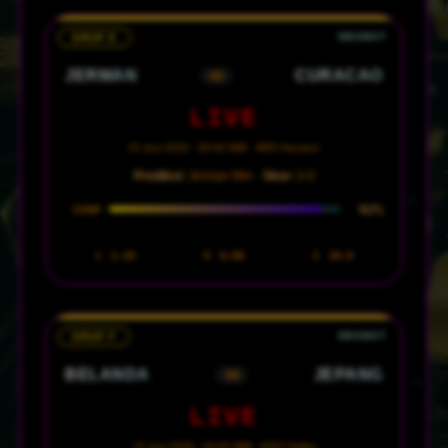
GRUP E
JERMAN
CURACAO
VS
LIVE
15 Juni 2026 · 00:00 WIB · NRG Houston
Prediksi:
Jerman Win ·
Skor:
3-0
92%
CONF
1
1.28
X
8.00
2
20.0
GRUP F
BELANDA
JEPANG
VS
LIVE
15 Juni 2026 · 03:00 WIB · AT&T Dallas