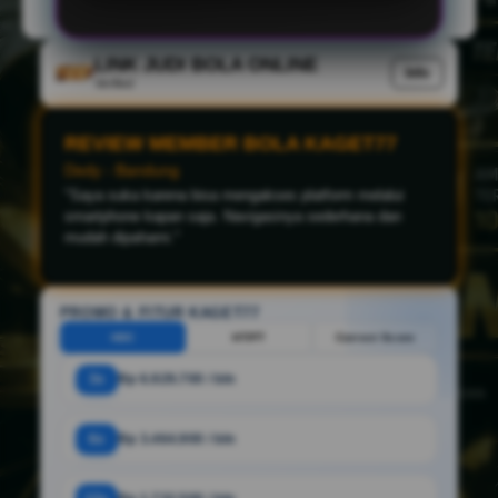
LINK JUDI BOLA ONLINE
Info
Verified
REVIEW MEMBER BOLA KAGET77
Agung - Tandem
"Proses login sangat cepat dan tampilannya mudah
digunakan. Saya juga selalu mendapatkan informasi
terbaru mengenai pertandingan sepak bola dunia."
PROMO & FITUR KAGET77
HDC
HT/FT
Correct Score
3x
Rp 6.929.700 / bln
6x
Rp 3.464.900 / bln