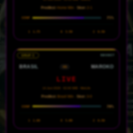
Prediksi:
Home Win ·
Skor:
2-1
75%
CONF
1
1.75
X
3.50
2
6.50
GRUP C
BRASIL
MAROKO
VS
LIVE
14 Juni 2026 · 02:00 WIB · MetLife
Prediksi:
Brasil Win ·
Skor:
3-0
70%
CONF
1
1.60
X
5.00
2
6.50