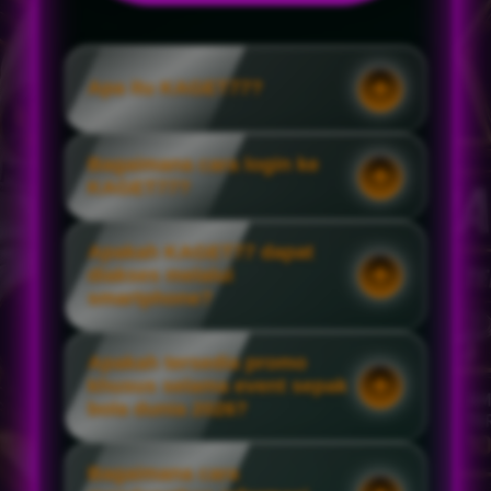
Apa itu KAGET77?
Bagaimana cara login ke
KAGET77?
Apakah KAGET77 dapat
diakses melalui
smartphone?
Apakah tersedia promo
khusus selama event sepak
bola dunia 2026?
Bagaimana cara