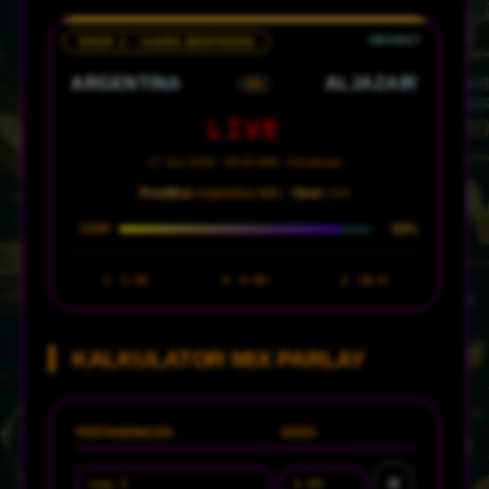
GRUP J · JUARA BERTAHAN
ARGENTINA
ALJAZAIR
VS
LIVE
17 Juni 2026 · 08:00 WIB · Arrowhead
Prediksi:
Argentina Win ·
Skor:
4-0
88%
CONF
1
1.30
X
6.50
2
18.0
KALKULATOR MIX PARLAY
PERTANDINGAN
ODDS
✕