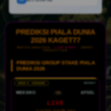
12x
Rp 1.732.500 / bln
PREDIKSI PIALA DUNIA
2026 KAGET77
MATCH ANALYSIS ·
LIVE ODDS
· SMART
PREDICTION
PREDIKSI GROUP STAKE PIALA
DUNIA 2026
GRUP A · OPENING
MEKSIKO
AFSEL
VS
LIVE
12 Juni 2026 · 02:00 WIB · Azteca